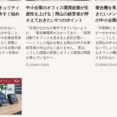
キュリティ
中小企業のオフィス環境改善が生
複合機を長
今すぐ始め
産性を上げる｜岡山の経営者が押
きたいメン
さえておきたい5つのポイント
の中小企業
狙われない」
「社員がなかなか集中できていないよう
「印刷物にス
業がやること」
だ」「最近離職率が上がってきた」「採用
ピーがかすれ
中小企業経営者
活動でオフィスを見せると反応が悪い」
——こうした
しかし実際に
——こうした悩みを抱える岡山の中小企業
る岡山の中小
受ける企業の多
経営者の方は少なくありません。 実は、
ないでしょう
リティ対策が
こうした課題の背景にオフィス環境の問題
なオフィス機
が潜んでいるケー...
スを行わない..
2026年1月28日
2026年1月26
スフォン・電話