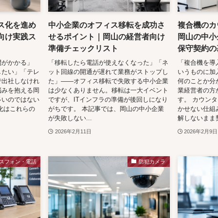
ス化を進め
中小企業のオフィス移転を成功さ
複合機のカ
向け実践ス
せるポイント｜岡山の経営者向け
岡山の中小
準備チェックリスト
保守契約の
間がかかる」
「移転したら電話が使えなくなった」「ネ
「複合機を導
したい」「テレ
ット回線の開通が遅れて業務がストップし
いうものに加
で出社しなけれ
た」——オフィス移転で失敗する中小企業
何のことか分
悩みを抱える岡
は少なくありません。移転は一大イベント
業経営者の方
多いのではない
ですが、ITインフラの準備が後回しになり
す。 カウン
化はこれらの
がちです。 本記事では、岡山の中小企業
かせない仕組
が失敗しない...
解しないまま契.
2026年2月11日
2026年2月9日
スフォン・電話
防犯カメラ