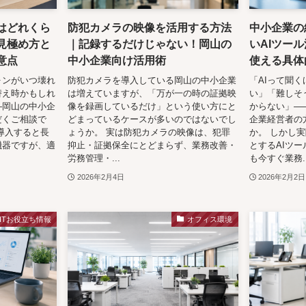
はどれくら
防犯カメラの映像を活用する方法
中小企業の
見極め方と
｜記録するだけじゃない！岡山の
いAIツー
意点
中小企業向け活用術
使える具体
ォンがいつ壊れ
防犯カメラを導入している岡山の中小企業
「AIって聞
替え時かもしれ
は増えていますが、「万が一の時の証拠映
い」「難しそ
—岡山の中小企
像を録画しているだけ」という使い方にと
からない」—
だくご相談で
どまっているケースが多いのではないでし
企業経営者の
導入すると長
ょうか。 実は防犯カメラの映像は、犯罪
か。 しかし実
機器ですが、適
抑止・証拠保全にとどまらず、業務改善・
とするAIツー
労務管理・...
も今すぐ業務..
2026年2月4日
2026年2月2日
ITお役立ち情報
オフィス環境