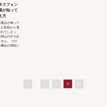
ネスフォン
業が知って
え方
の電話が鳴って
にお客様から電
遅れてしまっ
る岡山の中小企
せん。 コロ
出機会の増加に
1
...
7
8
9
10